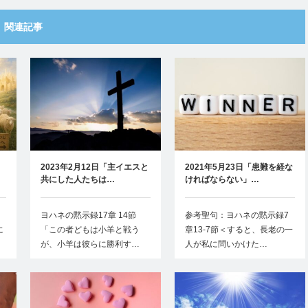
関連記事
」
2023年2月12日「主イエスと
2021年5月23日「患難を経な
共にした人たちは…
ければならない」…
ヨハネの黙示録17章 14節
参考聖句：ヨハネの黙示録7
に
「この者どもは小羊と戦う
章13-7節＜すると、長老の一
が、小羊は彼らに勝利す…
人が私に問いかけた…