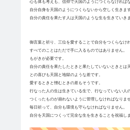
心も体も考えも、信仰で天国のようにつくらなければ
自分自身を天国のようにつくらないから空しく生きま
自分の責任を果たす人は天国のような生を生きていき
御言葉と祈り、三位を愛することで自分をつくらなけ
すべてのことはただで手に入るものではありません。
もがきが必要です。
自分の責任を果たしたときと果たしていないときとは
との喜びも天国と地獄のような差です。
愛するときと憎むときの差もそうです。
行なった人の生は生きている生で、行なっていない人
つくったものが崩れないように管理しなければなりま
毎日祈って、自分も環境も守らなければなりません。
自分を天国につくって完全な生を生きることを祝福し