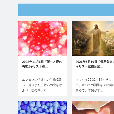
2022年11月6日「祈りと愛の
2026年5月10日「善悪分立
権勢｣キリスト教…
キリスト教福音宣…
エフェソの信徒への手紙 6章
＜マタイ25:32～34＞そし
17-8節＜また、救いの兜をか
て、すべての国民をその前
ぶり、霊の剣、す…
集めて、羊飼が羊と…