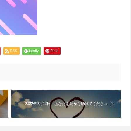
｜日曜礼拝の聖書メッセージ
RSS
feedly
Pin it
2022年2月13日「あなたを死から助けてくださっ
た三位一体の恵みを悟って愛して生きなさい」キ
リスト教福音宣教会｜日曜礼拝の聖書メッセージ