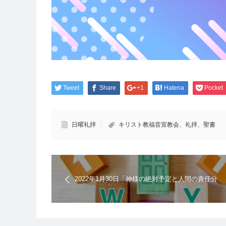
「地上世界の天国と地獄の生」キリスト教福音宣教会
Tweet
Share
+1
Hatena
Pocket
日曜礼拝
キリスト教福音宣教会、礼拝、聖書
2022年1月30日「神様の絶対予定と人間の責任分
担による相対予定」キリスト教福音宣教会｜日曜
礼拝の聖書メッセージ