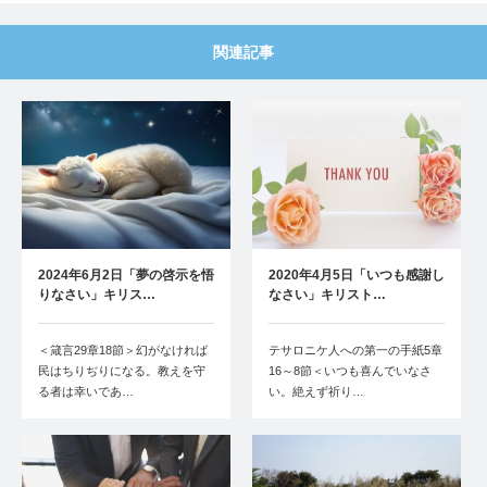
関連記事
2024年6月2日「夢の啓示を悟
2020年4月5日「いつも感謝し
りなさい」キリス…
なさい」キリスト…
＜箴言29章18節＞幻がなければ
テサロニケ人への第一の手紙5章
民はちりぢりになる。教えを守
16～8節＜いつも喜んでいなさ
る者は幸いであ…
い。絶えず祈り…