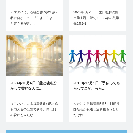
＜マタイによる福音書7章21節＞
2020年8月23日 主日礼拝の御
私に向かって、『主よ、主よ』
言葉主題：聖句：ヨハネの黙示
と言う者が皆、…
録3章7-1…
2024年10月6日「霊と魂を分
2019年12月1日「手伝っても
かって霊的な人に…
らってこそ、もら…
＜ヨハネによる福音書6：63＞命
ルカによる福音書5章3～11節漁
を与えるのは霊である。肉は何
師たちが夜通し魚を獲ろうとし
の役にも立たな…
たけれ…