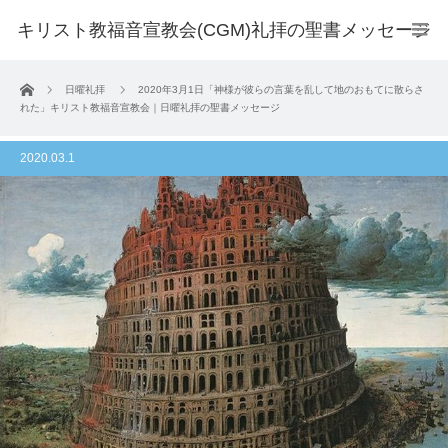
キリスト教福音宣教会(CGM)礼拝の聖書メッセージ
ホーム
日曜礼拝
2020年3月1日「神様が彼らの言葉を乱して地のおもてに散らさ
れた」キリスト教福音宣教会｜日曜礼拝の聖書メッセージ
2020.03.1