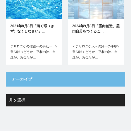
2021年8月8日「清く瑕（き
2024年9月8日「霊肉創造、霊
ず）なくしなさい」…
肉自分をつくるこ…
テサロニケの信徒への手紙一 5
＜テサロニケ人への第一の手紙5
章23節＜どうか、平和の神ご自
章23節＞どうか、平和の神ご自
身が、あなたが…
身が、あなたが…
アーカイブ