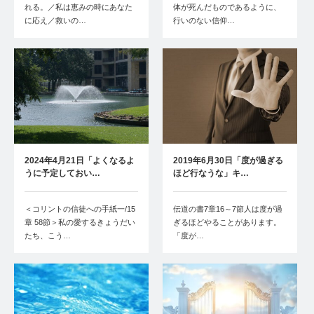
れる。／私は恵みの時にあなた
体が死んだものであるように、
に応え／救いの…
行いのない信仰…
2024年4月21日「よくなるよ
2019年6月30日「度が過ぎる
うに予定しておい…
ほど行なうな」キ…
＜コリントの信徒への手紙一/15
伝道の書7章16～7節人は度が過
章 58節＞私の愛するきょうだい
ぎるほどやることがあります。
たち、こう…
「度が…