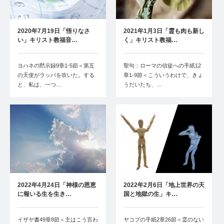
2020年7月19日「悟りなさ
2021年1月3日「霊も肉も新し
い」キリスト教福音…
く」キリスト教福…
ヨハネの黙示録9章1-5節＜第五
聖句：ローマの信徒への手紙12
の天使がラッパを吹いた。する
章1-9節＜こういうわけで、きょ
と、私は、一つ…
うだいたち、…
2022年4月24日「神様の恩恵
2022年2月6日「地上世界の天
に報いる生を生き…
国と地獄の生」キ…
イザヤ書49章8節＜主はこう言わ
ヤコブの手紙2章26節＜霊のない