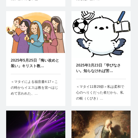
2025年5月25日「悔い改めと
2025年3月23日「学びなさ
装い」キリスト教…
い。知らなければ苦…
＜マタイによる福音書4:17＞こ
＜マタイ11章29節＞私は柔和で
の時からイエスは教を宣べはじ
心のへりくだった者だから、私
めて言われた、…
の軛（くびき）…