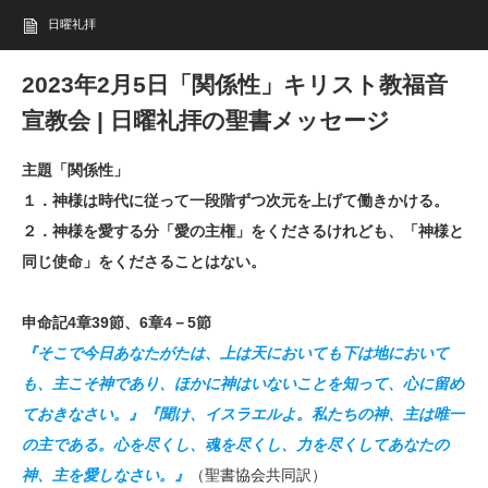
日曜礼拝
2023年2月5日「関係性」キリスト教福音
宣教会 | 日曜礼拝の聖書メッセージ
主題「関係性」
１．神様は時代に従って一段階ずつ次元を上げて働きかける。
２．神様を愛する分「愛の主権」をくださるけれども、「神様と
同じ使命」をくださることはない。
申命記4章39節、6章4－5節
『そこで今日あなたがたは、上は天においても下は地において
も、主こそ神であり、ほかに神はいないことを知って、心に留め
ておきなさい。』『聞け、イスラエルよ。私たちの神、主は唯一
の主である。心を尽くし、魂を尽くし、力を尽くしてあなたの
神、主を愛しなさい。』
（聖書協会共同訳）