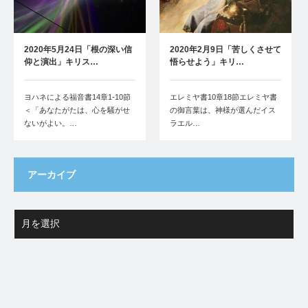
2020年5月24日「根の深い信
2020年2月9日「苦しくさせて
仰と演出」キリス…
悟らせよう」キリ…
ヨハネによる福音書14章1-10節
エレミヤ書10章18節エレミヤ書
＜「あなたがたは、心を騒がせ
の御言葉は、神様が選んだイス
ないがよい。…
ラエル…
アーカイブ