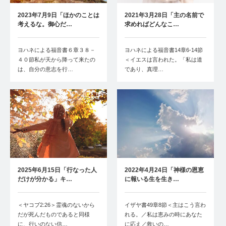
2023年7月9日「ほかのことは
2021年3月28日「主の名前で
考えるな。御心だ…
求めればどんなこ…
ヨハネによる福音書６章３８－
ヨハネによる福音書14章6-14節
４０節私が天から降って来たの
＜イエスは言われた。「私は道
は、自分の意志を行…
であり、真理…
2025年6月15日「行なった人
2022年4月24日「神様の恩恵
だけが分かる」キ…
に報いる生を生き…
＜ヤコブ2:26＞霊魂のないから
イザヤ書49章8節＜主はこう言わ
だが死んだものであると同様
れる。／私は恵みの時にあなた
に、行いのない信…
に応え／救いの…