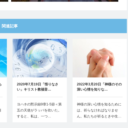
セージ
関連記事
ち
2020年7月19日「悟りなさ
2022年3月20日「神様のその
い」キリスト教福音…
深い心情を知りな…
ヨハネの黙示録9章1-5節＜第
神様の深い心情を知るために
目
五の天使がラッパを吹いた。
は、祈らなければなりませ
すると、私は、一つ…
ん。私たちが祈るときや生…