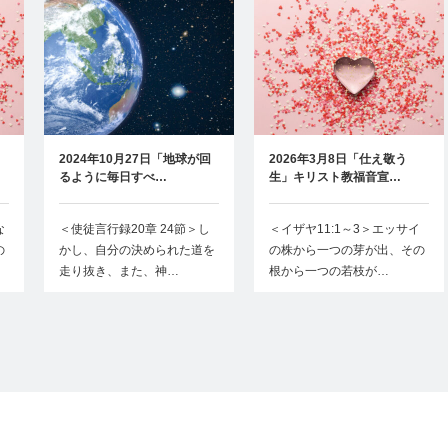
2024年10月27日「地球が回
2026年3月8日「仕え敬う
るように毎日すべ…
生」キリスト教福音宣…
な
＜使徒言行録20章 24節＞し
＜イザヤ11:1～3＞エッサイ
の
かし、自分の決められた道を
の株から一つの芽が出、その
走り抜き、また、神…
根から一つの若枝が…