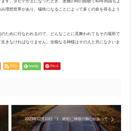
ます。ダビデが王になったとき、患難の時の経験で40年間国もよ
のみ理想世界があり、犠牲になることによって多くの命を得るよう
的のために行なわれるので、どんなことに見舞われてもその場所で
て生きなければなりません。全能なる神様はその人と共になさいま
RSS
feedly
Pin it
2023年12月10日「1．絶対に神様の御心があって
そのようにした 2．御心があるところに道があ
る」キリスト教福音宣教会 | 日曜礼拝の聖書メッ