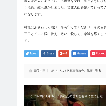
義人は悪人によってむしろ錬達を受け、学ぶようになり
く治め、敵も退かせました。苦難の山を越えて行って
になります。
神様はふさわしく助け、命も守ってくださり、その目
三位とイエス様に仕え、敬い、愛して、忠誠を尽くし
す。
Tweet
Share
+1
Hatena
Pocket
日曜礼拝
キリスト教福音宣教会、礼拝、聖書
2023年11月26日「あなたの信仰どおりに主に行な
いなさい」キリスト教福音宣教会 | 日曜礼拝の聖
書メッセージ