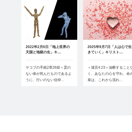
2022年2月6日「地上世界の
2025年9月7日「人は心で生
天国と地獄の生」キ…
きていく」キリスト…
ヤコブの手紙2章26節＜霊の
＜箴言4:23＞油断すること
ない体が死んだものであるよ
く、あなたの心を守れ、命
うに、行いのない信仰…
泉は、これから流れ…