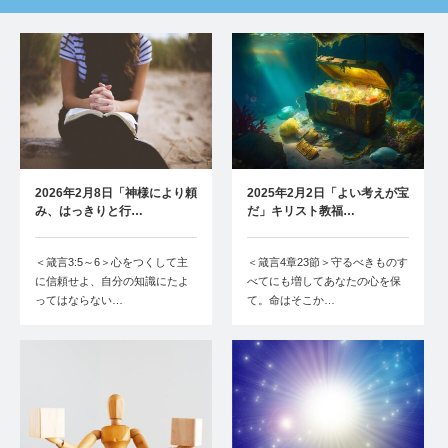
2026年2月8日「神様により頼
2025年2月2日「よい考えが宝
み、はっきりと行…
だ」キリスト教福…
＜箴言3:5～6＞心をつくして主
＜箴言4章23節＞守るべきものす
に信頼せよ、自分の知識にたよ
べてにも増してあなたの心を保
ってはならない…
て。命はそこか…