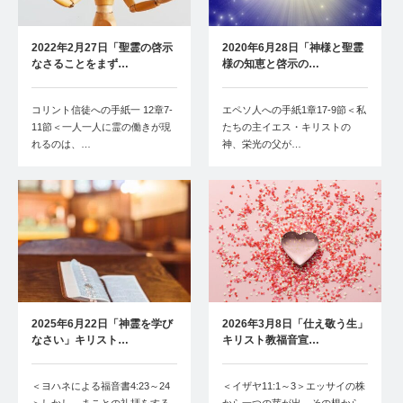
2022年2月27日「聖霊の啓示
2020年6月28日「神様と聖霊
なさることをまず…
様の知恵と啓示の…
コリント信徒への手紙一 12章7-
エペソ人への手紙1章17-9節＜私
11節＜一人一人に霊の働きが現
たちの主イエス・キリストの
れるのは、…
神、栄光の父が…
2025年6月22日「神霊を学び
2026年3月8日「仕え敬う生」
なさい」キリスト…
キリスト教福音宣…
＜ヨハネによる福音書4:23～24
＜イザヤ11:1～3＞エッサイの株