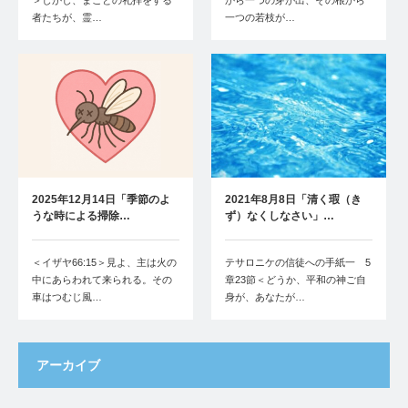
＞しかし、まことの礼拝をする
から一つの芽が出、その根から
者たちが、霊…
一つの若枝が…
2025年12月14日「季節のよ
2021年8月8日「清く瑕（き
うな時による掃除…
ず）なくしなさい」…
＜イザヤ66:15＞見よ、主は火の
テサロニケの信徒への手紙一 5
中にあらわれて来られる。その
章23節＜どうか、平和の神ご自
車はつむじ風…
身が、あなたが…
アーカイブ