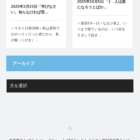
2025年10月5日 「1．人は楽
2025年3月23日「学びなさ
になろうとばか…
い。知らなければ苦…
＜箴言6:9～11＞なまけ者よ、い
＜マタイ11章29節＞私は柔和で
つまで寝ているのか、いつ目を
心のへりくだった者だから、私
さまして起き…
の軛（くびき）…
アーカイブ
RSS