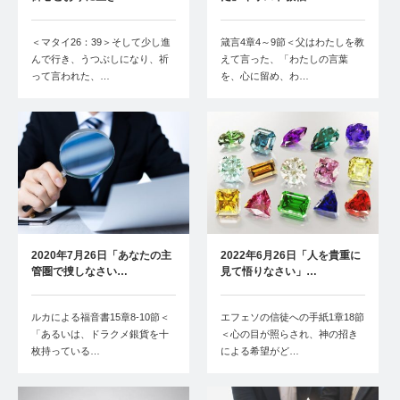
＜マタイ26：39＞そして少し進
箴言4章4～9節＜父はわたしを教
んで行き、うつぶしになり、祈
えて言った、「わたしの言葉
って言われた、…
を、心に留め、わ…
2020年7月26日「あなたの主
2022年6月26日「人を貴重に
管圏で捜しなさい…
見て悟りなさい」…
ルカによる福音書15章8-10節＜
エフェソの信徒への手紙1章18節
「あるいは、ドラクメ銀貨を十
＜心の目が照らされ、神の招き
枚持っている…
による希望がど…