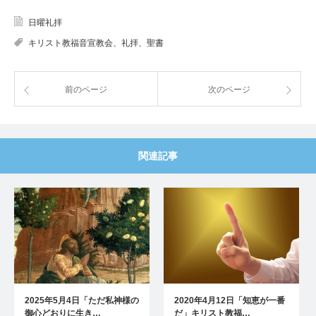
日曜礼拝
キリスト教福音宣教会、礼拝、聖書
前のページ
次のページ
関連記事
2025年5月4日「ただ私神様の
2020年4月12日「知恵が一番
御心どおりに生き…
だ」キリスト教福…