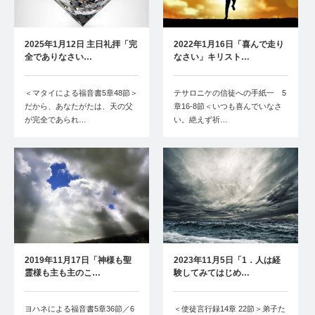
2025年1月12日 主日礼拝「完
2022年1月16日「喜んで走り
全でありなさい…
なさい」キリスト…
＜マタイによる福音書5章48節＞
テサロニケの信徒への手紙一 5
だから、あなたがたは、天の父
章16-8節＜いつも喜んでいなさ
が完全であられ…
い。絶えず祈…
2019年11月17日「神様も聖
2023年11月5日「1．人は経
霊様も主も主のこ…
験してみてはじめ…
ヨハネによる福音書5章36節／6
＜使徒言行録14章 22節＞弟子た