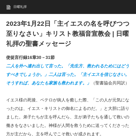
日曜礼拝
2023年1月22日「主イエスの名を呼びつつ
至りなさい」キリスト教福音宣教会 | 日曜
礼拝の聖書メッセージ
使徒言行録16章30－31節
二人を外へ連れ出して言った。「先生方、救われるためにはどう
すべきでしょうか。」二人は言った。「主イエスを信じなさい。
そうすれば、あなたも家族も救われます。」
（聖書協会共同訳）
イエス様の死後、ペテロが病人を癒した際、「この人が元気にな
ったのは、イエス・キリストの御名によるのだ。」と大胆に語り
ました。弟子たちが主を呼んだら、主が弟子たちを通して救いの
働きをなさいました。神様が人間を救うために送ってくださった
方が主だから、主を呼んでこそ救いが成されます。