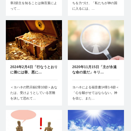
章2節主を知ることは御言葉によ
ちを力づけ、「私たちが神の国
って…
に入るには、…
2024年2月4日「行なうとおり
2020年11月15日「主が永遠
に善には善、悪に…
な命の道だ」キリ…
＜ヨハネの黙示録2章10節＞あな
ヨハネによる福音書14章1-6節＜
たは、受けようとしている苦難
「心を騒がせてはならない。神
を決して恐れて…
を信じ、また…