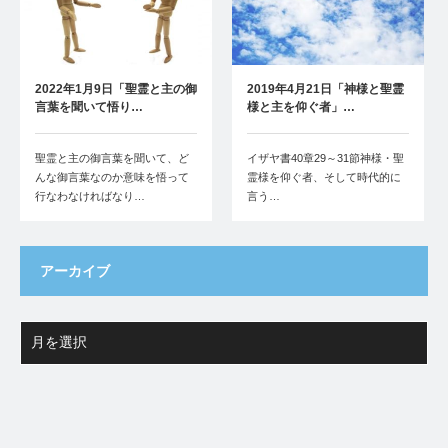
2022年1月9日「聖霊と主の御
2019年4月21日「神様と聖霊
言葉を聞いて悟り…
様と主を仰ぐ者」…
聖霊と主の御言葉を聞いて、ど
イザヤ書40章29～31節神様・聖
んな御言葉なのか意味を悟って
霊様を仰ぐ者、そして時代的に
行なわなければなり…
言う…
アーカイブ