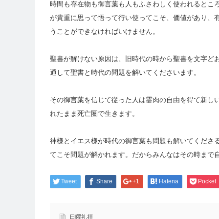
時間も存在物も御言葉も人もふさわしく使われるとこ
が貴重に思って悟って行い使ってこそ、価値があり、
うことができなければいけません。
聖書が解けない原因は、旧時代の時から聖書を文字ど
通して聖書と時代の問題を解いてくださいます。
その御言葉を信じて従った人は霊肉の自由を得て新し
れたまま死亡圏で生きます。
神様とイエス様が時代の御言葉も問題も解いてくださ
てこそ問題が解かれます。だからみんなはその時まで
Tweet
Share
+1
Hatena
Pocket
日曜礼拝