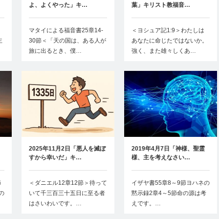
よ、よくやった」キ…
葉」キリスト教福音…
マタイによる福音書25章14-
＜ヨシュア記1:9＞わたしは
主
30節＜「天の国は、ある人が
あなたに命じたではないか。
旅に出るとき、僕…
強く、また雄々しくあ…
2025年11月2日「悪人を滅ぼ
2019年4月7日「神様、聖霊
すから幸いだ」キ…
様、主を考えなさい…
節
＜ダニエル12章12節＞待って
イザヤ書55章8～9節ヨハネの
の
いて千三百三十五日に至る者
黙示録2章4～5節命の源は考
はさいわいです。…
えです。…