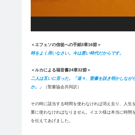
＜エフェソの信徒への手紙5章16節＞
時をよく用いなさい。今は悪い時代だからです。
＜ルカによる福音書24章32節＞
二人は互いに言った。「道々、聖書を説き明かしなが
か。」
（聖書協会共同訳）
その時に該当する時間を使わなければ消え去り、人生
重に使わなければなりません。イエス様は本当に時間
を伝えてあげました。