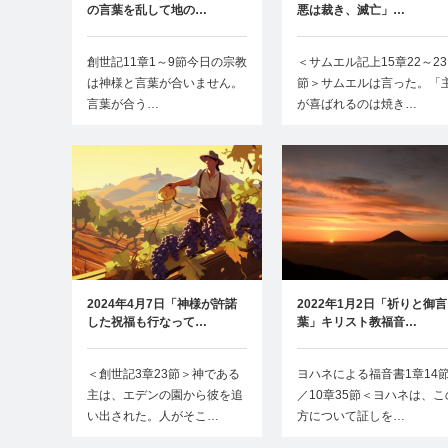
の言葉を乱して地の…
悪は裁き、滅亡」…
創世記11章1～9節今日の宗教
＜サムエル記上15章22～23
は神様と言葉が合いません。
節＞サムエルは言った。「
言葉が合う…
が喜ばれるのは焼き…
2024年4月7日「神様が許諾
2022年1月2日「祈りと御言
した祝福も行なって…
葉」キリスト教福音…
＜創世記3章23節＞神である
ヨハネによる福音書1章14
主は、エデンの園から彼を追
／10章35節＜ヨハネは、こ
い出された。人がそこ…
方について証しを…