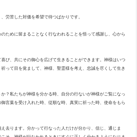
く、労苦した対価を希望で待つばかりです。
心のために留まることなく行なわれることを悟って感謝し、心から
て喜び、共にその御心を広げて生きることができます。神様はいつ
、祈って目を覚まして、神様、聖霊様を考え、忠誠を尽くして生き
うか？私たちが神様を分かる時、自分の行ないが神様がご覧になっ
の御言葉を受け入れた時、従順な時、真実に祈った時、使命をもら
消え去ります。分かって行なった人だけが分かり、信じ、通じま
でこそ、神様が行なわれるときにすぐに正しく分かるようになりま