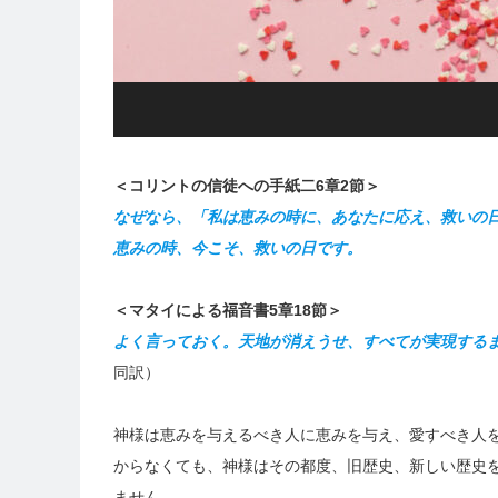
＜コリントの信徒への手紙二6章2節＞
なぜなら、「私は恵みの時に、あなたに応え、救いの
恵みの時、今こそ、救いの日です。
＜マタイによる福音書5章18節＞
よく言っておく。天地が消えうせ、すべてが実現する
同訳）
神様は恵みを与えるべき人に恵みを与え、愛すべき人
からなくても、神様はその都度、旧歴史、新しい歴史
ません。