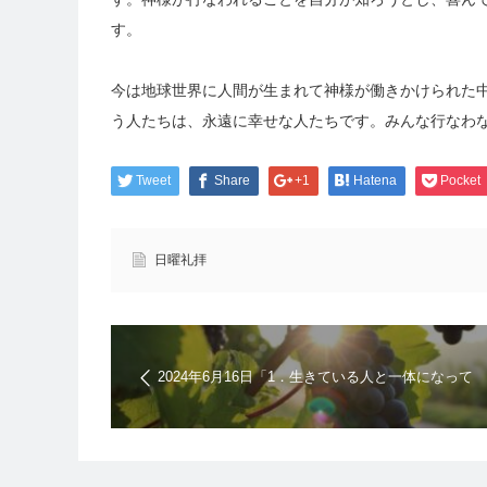
す。
今は地球世界に人間が生まれて神様が働きかけられた
う人たちは、永遠に幸せな人たちです。みんな行なわ
Tweet
Share
+1
Hatena
Pocket
日曜礼拝
2024年6月16日「1．生きている人と一体になって
こそ生きている人だ 2．裂く神様の歴史だ」キリ
スト教福音宣教会 | 日曜礼拝の聖書メッセージ