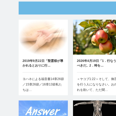
2019年9月22日「聖霊様が導
2026年4月19日「1．行な
かれるとおりに行…
べきだ。2．時を…
ヨハネによる福音書14章26節
＜ヤコブ1:22＞そして、御
／15章26節／16章13節私た
を行う人になりなさい。お
ちは…
れを欺いて、ただ聞…