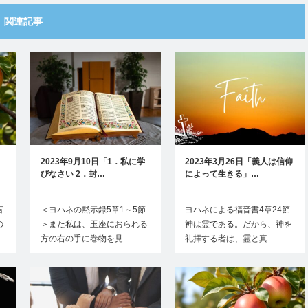
関連記事
う
2023年9月10日「1．私に学
2023年3月26日「義人は信仰
びなさい 2．封…
によって生きる」…
言
＜ヨハネの黙示録5章1～5節
ヨハネによる福音書4章24節
の
＞また私は、玉座におられる
神は霊である。だから、神を
方の右の手に巻物を見…
礼拝する者は、霊と真…