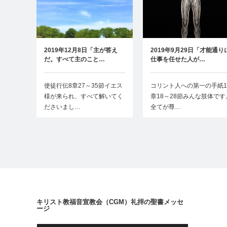
2019年12月8日「主が答え
2019年9月29日「才能通り
だ。すべて主のこと…
仕事を任せた人が…
使徒行伝8章27～35節イエス
コリント人への第一の手紙1
様が来られ、すべて解いてく
章18～28節みんな肢体です
ださいまし…
全てが尊…
キリスト教福音宣教会（CGM）礼拝の聖書メッセ
ージ