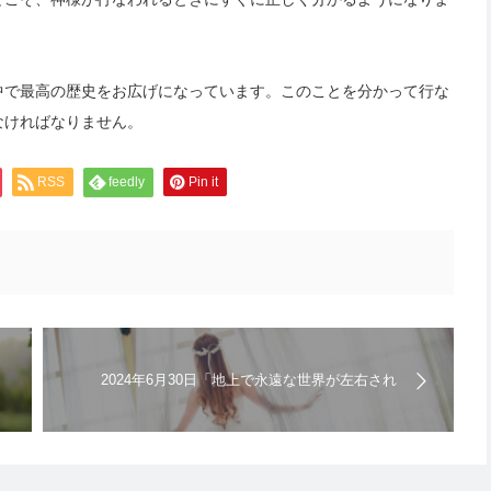
中で最高の歴史をお広げになっています。このことを分かって行な
なければなりません。
RSS
feedly
Pin it
2024年6月30日「地上で永遠な世界が左右され
る。神様と聖霊が毎日助ける」キリスト教福音宣
教会 | 日曜礼拝の聖書メッセージ