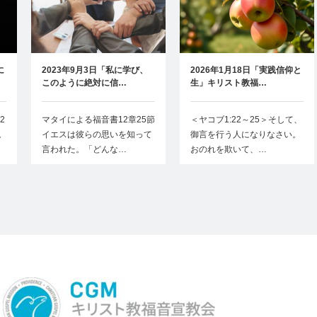
に
2023年9月3日「私に学び、
2026年1月18日「実践信仰と
このように絶対に信…
生」キリスト教福…
2
マタイによる福音書12章25節
＜ヤコブ1:22～25＞そして、
。
イエスは彼らの思いを知って
御言を行う人になりなさい。
言われた。「どんな…
おのれを欺いて、…