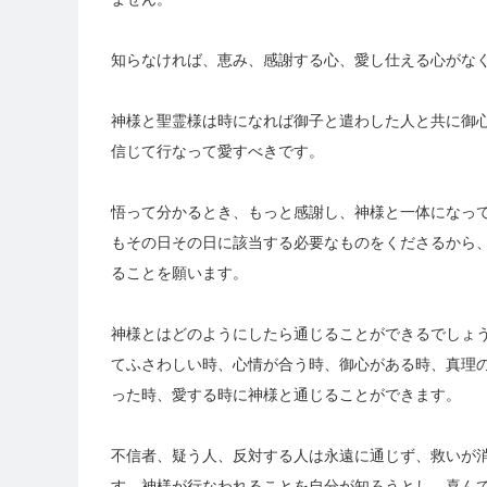
知らなければ、恵み、感謝する心、愛し仕える心がな
神様と聖霊様は時になれば御子と遣わした人と共に御
信じて行なって愛すべきです。
悟って分かるとき、もっと感謝し、神様と一体になっ
もその日その日に該当する必要なものをくださるから
ることを願います。
神様とはどのようにしたら通じることができるでしょ
てふさわしい時、心情が合う時、御心がある時、真理
った時、愛する時に神様と通じることができます。
不信者、疑う人、反対する人は永遠に通じず、救いが
す。神様が行なわれることを自分が知ろうとし、喜ん