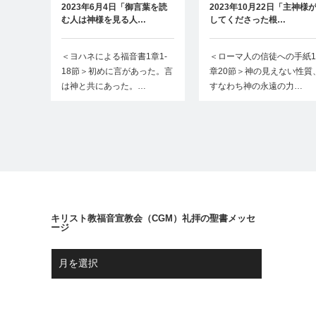
2023年6月4日「御言葉を読
2023年10月22日「主神様
む人は神様を見る人…
してくださった根…
＜ヨハネによる福音書1章1-
＜ローマ人の信徒への手紙1
18節＞初めに言があった。言
章20節＞神の見えない性質
は神と共にあった。…
すなわち神の永遠の力…
キリスト教福音宣教会（CGM）礼拝の聖書メッセ
ージ