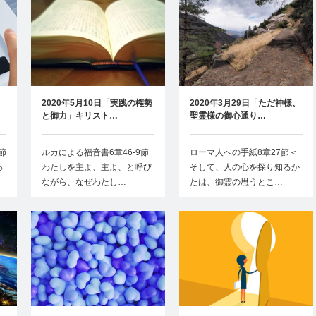
2020年5月10日「実践の権勢
2020年3月29日「ただ神様、
と御力」キリスト…
聖霊様の御心通り…
節
ルカによる福音書6章46-9節
ローマ人への手紙8章27節＜
っ
わたしを主よ、主よ、と呼び
そして、人の心を探り知るか
ながら、なぜわたし…
たは、御霊の思うとこ…