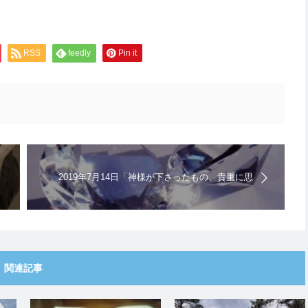
。
RSS
feedly
Pin it
2019年7月14日「神様が下さったもの、貴重に思
って使いなさい」キリスト教福音宣教会｜日曜礼
拝の聖書メッセージ
関連記事