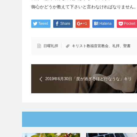
御心かどうか教えて下さいと言わなければなりません
Tweet
Share
+1
Hatena
Pocket
日曜礼拝
キリスト教福音宣教会、礼拝、聖書
2019年6月30日「度が過ぎるほど行なうな」キリ
スト教福音宣教会｜日曜礼拝の聖書メッセージ