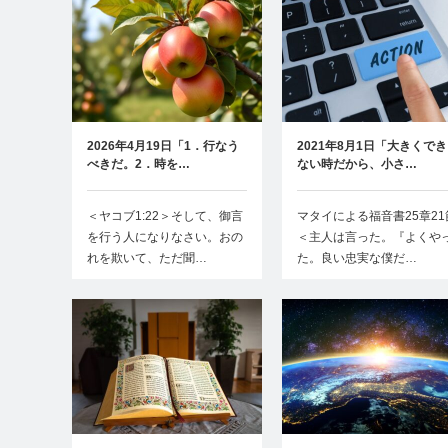
2026年4月19日「1．行なう
2021年8月1日「大きくでき
べきだ。2．時を…
ない時だから、小さ…
＜ヤコブ1:22＞そして、御言
マタイによる福音書25章21
を行う人になりなさい。おの
＜主人は言った。『よくや
れを欺いて、ただ聞…
た。良い忠実な僕だ…