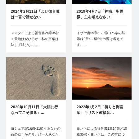
2024年2月11日「よい御言葉
2019年4月7日「神様、聖霊
は一言で話せない…
様、主を考えなさい…
＜マタイによる福音書24章35節
イザヤ書55章8～9節ヨハネの黙
＞天地は滅びるが、私の言葉は
示録2章4～5節命の源は考えで
決して滅びない…
す。…
2020年10月11日「大胆に行
2022年1月2日「祈りと御言
なってこそ得る」…
葉」キリスト教福音…
ヨシュア記1章5-11節＜あなたの
ヨハネによる福音書1章14節／10
命の続くかぎり、誰一人あなた
章35節＜ヨハネは、この方につ