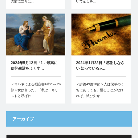
の前に立ちは…
いて証しを…
2024年5月12日「1．最高に
2024年1月28日「感謝しなさ
信仰生活をよくす…
い 知っている人…
＜ヨハネによる福音書4章25～26
＜詩篇49篇20節＞人は栄華のう
節＞女は言った。「私は、キリ
ちにあっても、悟ることがなけ
ストと呼ばれ…
れば、滅び失せ…
アーカイブ