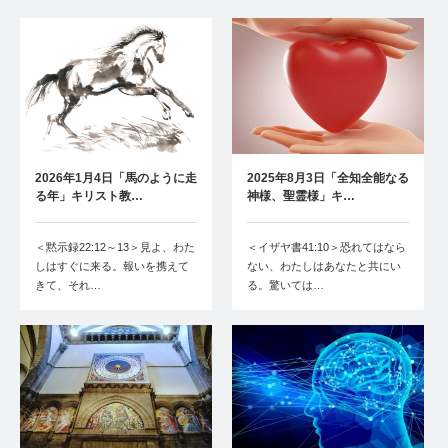
2026年1月4日「馬のように走
2025年8月3日「全知全能なる
る年」キリスト教…
神様、聖霊様」キ…
＜黙示録22:12～13＞見よ、わた
＜イザヤ書41:10＞恐れてはなら
しはすぐに来る。報いを携えて
ない、わたしはあなたと共にい
きて、それ…
る。驚いては…