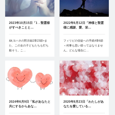
2023年10月15日「1．聖霊様
2022年6月12日「神様と聖霊
がすべきことと…
様に感謝、愛、栄…
&lt;ヨハネの黙示録2章23節>ま
フィリピの信徒への手紙4章6節
た、この女の子どもたちも打ち
＜何事も思い煩ってはなりませ
殺そう。こ…
ん。どんな場合に…
2024年6月9日「私があなたと
2020年8月23日「わたしがあ
共にするからあな…
なたを愛している…