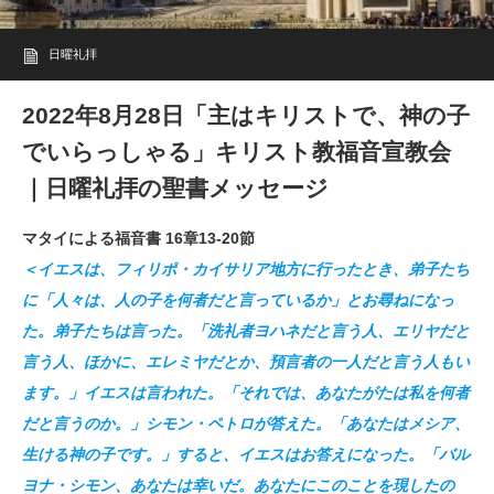
日曜礼拝
2022年8月28日「主はキリストで、神の子
でいらっしゃる」キリスト教福音宣教会
｜日曜礼拝の聖書メッセージ
マタイによる福音書 16章13-20節
＜イエスは、フィリポ・カイサリア地方に行ったとき、弟子たち
に「人々は、人の子を何者だと言っているか」とお尋ねになっ
た。弟子たちは言った。「洗礼者ヨハネだと言う人、エリヤだと
言う人、ほかに、エレミヤだとか、預言者の一人だと言う人もい
ます。」イエスは言われた。「それでは、あなたがたは私を何者
だと言うのか。」シモン・ペトロが答えた。「あなたはメシア、
生ける神の子です。」すると、イエスはお答えになった。「バル
ヨナ・シモン、あなたは幸いだ。あなたにこのことを現したの