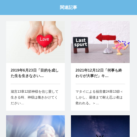
関連記事
2019年6月23日「目的を成し
2021年12月12日「何事も終
た生を生きなさい…
わりが大事だ」キ…
箴言13章12節神様を信じ愛して
マタイによる福音書24章13節＜
生きる時、神様は働きかけてく
しかし、最後まで耐え忍ぶ者は
ださい…
救われる。＞…