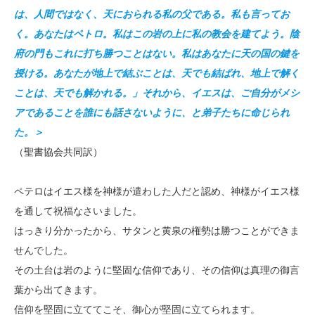
は、人間ではなく、天におられる私の父である。私も言ってお
く。あなたはペトロ。私はこの岩の上に私の教会を建てよう。陰
府の門もこれに打ち勝つことはない。私はあなたに天の国の鍵を
授ける。あなたが地上で結ぶことは、天でも結ばれ、地上で解く
ことは、天でも解かれる。」それから、イエスは、ご自分がメシ
アであることを誰にも話さないように、と弟子たちに命じられ
た。＞
（聖書協会共同訳）
ペテロはイエス様を神様が遣わした人だと認め、神様がイエス様
を通して祝福なさいました。
はっきり分かったから、サタンと黄泉の権勢は勝つことができま
せんでした。
その土台は岩のように堅固な信仰であり、その信仰は真理の御言
葉から出てきます。
信仰を堅固に立ててこそ、御心が堅固に立てられます。