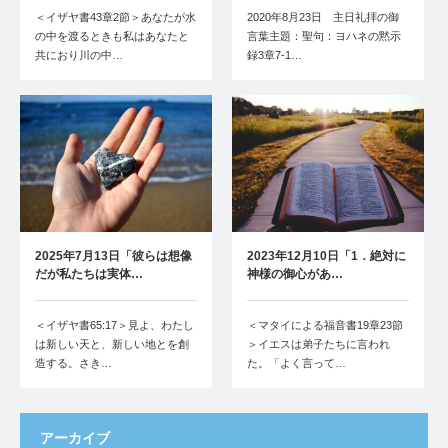
＜イザヤ書43章2節＞あなたが水
2020年8月23日 主日礼拝の御
の中を渡るときも私はあなたと
言葉主題：聖句：ヨハネの黙示
共におり川の中…
録3章7-1…
2025年7月13日「彼らは想像
2023年12月10日「1．絶対に
だが私たちは実体…
神様の御心があ…
＜イザヤ書65:17＞見よ、わたし
＜マタイによる福音書19章23節
は新しい天と、新しい地とを創
＞イエスは弟子たちに言われ
造する。さき…
た。「よく言って…
アーカイブ